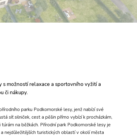
s možností relaxace a sportovního vyžití a
ou či nákupy.
 přírodního parku Podkomorské lesy, jenž nabízí své
tá síť silniček, cest a pěšin přímo vybízí k procházkám,
 i túrám na běžkách. Přírodní park Podkomorské lesy je
 nejdůležitějších turistických oblastí v okolí města