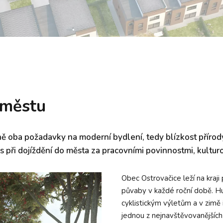
 městu
 oba požadavky na moderní bydlení, tedy blízkost přírody 
as při dojíždění do města za pracovními povinnostmi, kultur
Obec Ostrovačice leží na kraji
půvaby v každé roční době. Hus
cyklistickým výletům a v zimě
jednou z nejnavštěvovanějších a