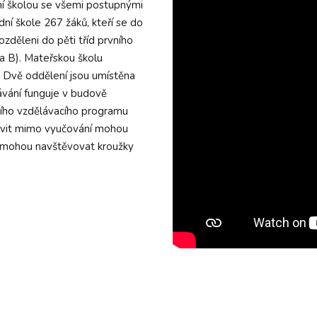
dní školou se všemi postupnými
ní škole 267 žáků, kteří se do
rozděleni do pěti tříd prvního
a B). Mateřskou školu
í. Dvě oddělení jsou umístěna
ávání funguje v budově
lního vzdělávacího programu
ktivit mimo vyučování mohou
ně mohou navštěvovat kroužky