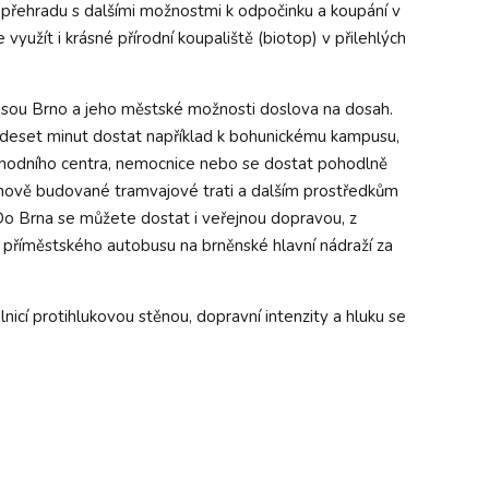
 přehradu s dalšími možnostmi k odpočinku a koupání v
 využít i krásné přírodní koupaliště (biotop) v přilehlých
 jsou Brno a jeho městské možnosti doslova na dosah.
deset minut dostat například k bohunickému kampusu,
hodního centra, nemocnice nebo se dostat pohodlně
 nově budované tramvajové trati a dalším prostředkům
 Brna se můžete dostat i veřejnou dopravou, z
 příměstského autobusu na brněnské hlavní nádraží za
nicí protihlukovou stěnou, dopravní intenzity a hluku se