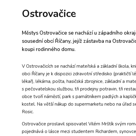
Ostrovačice
Městys Ostrovačice se nachází u západního okraj
sousední obcí Říčany, jejíž zástavba na Ostrovač
koupi rodinného domu.
V Ostrovačicích se nachází mateřská a základní škola, kn
obci Říčany je k dispozici zdravotní středisko (praktičtí l
lékař), lékárna, pošta, hasičská zbrojnice, základní a ma
s pečovatelskou službou, tři prodejny potravin, tři resta
obce tvoří náměstí, park s památníkem padlých a kapličk
kostel. Na větší nákup do supermarketu nebo na úřad s
Rosic.
Ostrovačice proslavil spisovatel Vilém Mrštík svým r
pojednává o lásce mezi studentem Richardem, synovcem