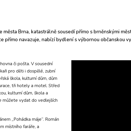
e města Brna, katastrálně sousedí přímo s brněnskými měst
ice přímo navazuje, nabízí bydlení s výbornou občanskou v
ihovna či pošta. V sousední
ékaři pro děti i dospělé, zubní
teřská škola, kulturní dům, dům
urace, tři hotely a motel. Střed
ou, kulturní dům, škola a
e můžete vydat do vedlejších
ománem „Pohádka máje“. Román
 místního faráře, a