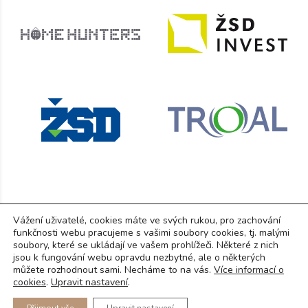
Vážení uživatelé, cookies máte ve svých rukou, pro zachování
funkčnosti webu pracujeme s vašimi soubory cookies, tj. malými
RD Ostrovačice s.r.o.
, Brněnská 1050, 664 42 Modřice
soubory, které se ukládají ve vašem prohlížeči. Některé z nich
IČ: 07307675, DIČ: CZ0730767
jsou k fungování webu opravdu nezbytné, ale o některých
můžete rozhodnout sami. Necháme to na vás.
Více informací o
GDPR
(PDF)
cookies
.
Upravit nastavení
.
© Copyright 2025