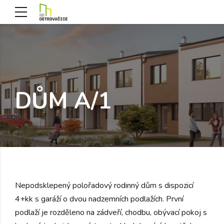
DŮM A/1
Nepodsklepený polořadový rodinný dům s dispozicí
4+kk s garáží o dvou nadzemních podlažích. První
podlaží je rozděleno na zádveří, chodbu, obývací pokoj s