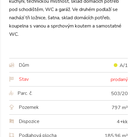
kuchyní, technickou místnost, sklad domácích potřeb
pod schodištěm, WC a garáž. Ve druhém podlaží se
nachází tři ložnice, šatna, sklad domácích potřeb,
koupelna s vanou a sprchovým koutem a samostatné
WC.
Dům
A/1
Stav
prodaný
Parc. č.
503/20
Pozemek
797 m²
Dispozice
4+kk
Podlahová plocha
185,96 m²