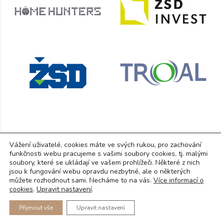
Vážení uživatelé, cookies máte ve svých rukou, pro zachování
funkčnosti webu pracujeme s vašimi soubory cookies, tj. malými
RD Ostrovačice s.r.o.
, Brněnská 1050, 664 42 Modřice
soubory, které se ukládají ve vašem prohlížeči. Některé z nich
IČ: 07307675, DIČ: CZ0730767
jsou k fungování webu opravdu nezbytné, ale o některých
můžete rozhodnout sami. Necháme to na vás.
Více informací o
GDPR
(PDF)
cookies
.
Upravit nastavení
.
© Copyright 2025
Přijmout vše
Upravit nastavení