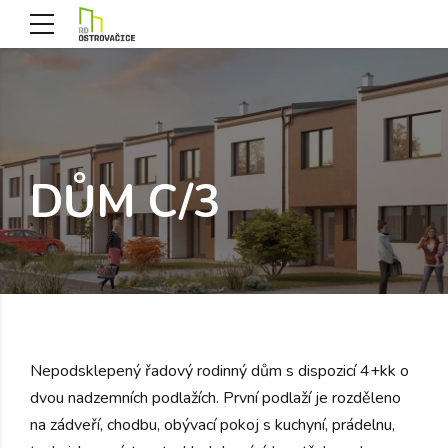
DŮM C/3
Nepodsklepený řadový rodinný dům s dispozicí 4+kk o
dvou nadzemních podlažích. První podlaží je rozděleno
na zádveří, chodbu, obývací pokoj s kuchyní, prádelnu,