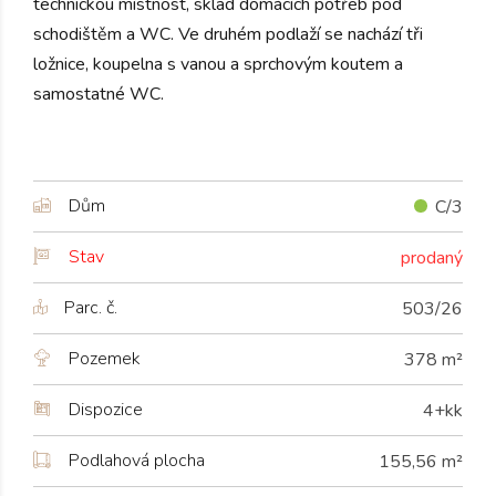
technickou místnost, sklad domácích potřeb pod
schodištěm a WC. Ve druhém podlaží se nachází tři
ložnice, koupelna s vanou a sprchovým koutem a
samostatné WC.
Dům
C/3
Stav
prodaný
Parc. č.
503/26
Pozemek
378 m²
Dispozice
4+kk
Podlahová plocha
155,56 m²