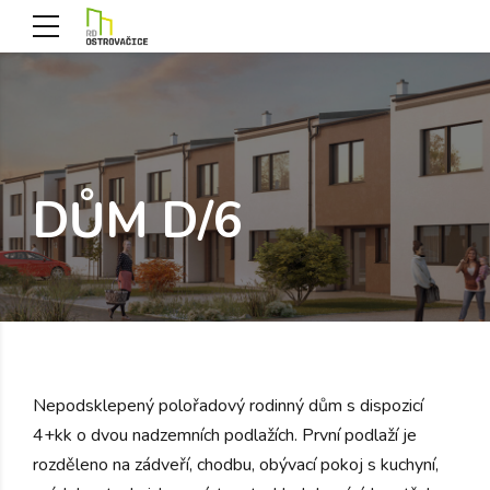
DŮM D/6
Nepodsklepený polořadový rodinný dům s dispozicí
4+kk o dvou nadzemních podlažích. První podlaží je
rozděleno na zádveří, chodbu, obývací pokoj s kuchyní,