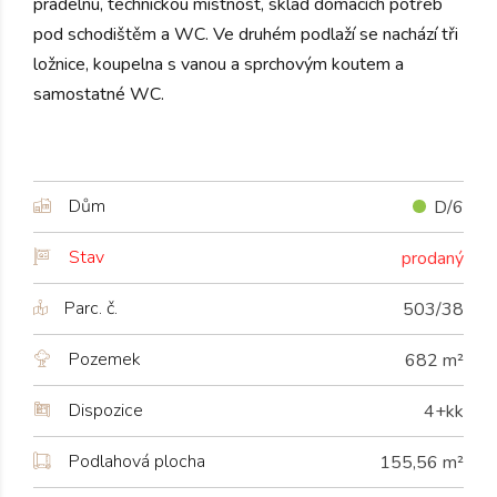
prádelnu, technickou místnost, sklad domácích potřeb
pod schodištěm a WC. Ve druhém podlaží se nachází tři
ložnice, koupelna s vanou a sprchovým koutem a
samostatné WC.
Dům
D/6
Stav
prodaný
Parc. č.
503/38
Pozemek
682 m²
Dispozice
4+kk
Podlahová plocha
155,56 m²