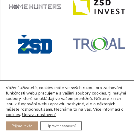
Vážení uživatelé, cookies máte ve svých rukou, pro zachování
funkčnosti webu pracujeme s vašimi soubory cookies, tj. malými
RD Ostrovačice s.r.o.
, Brněnská 1050, 664 42 Modřice
soubory, které se ukládají ve vašem prohlížeči. Některé z nich
IČ: 07307675, DIČ: CZ0730767
jsou k fungování webu opravdu nezbytné, ale o některých
můžete rozhodnout sami. Necháme to na vás.
Více informací o
GDPR
(PDF)
cookies
.
Upravit nastavení
.
© Copyright 2025
Přijmout vše
Upravit nastavení